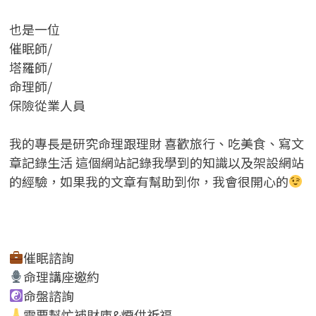
也是一位
催眠師/
塔羅師/
命理師/
保險從業人員
我的專長是研究命理跟理財 喜歡旅行、吃美食、寫文
章記錄生活 這個網站記錄我學到的知識以及架設網站
的經驗，如果我的文章有幫助到你，我會很開心的
催眠諮詢
命理講座邀約
命盤諮詢
需要幫忙補財庫&煙供祈福