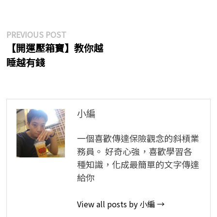
文
Previous
PREVIOUS POST
post:
【開運壓箱寶】教你越
章
睡越有錢
導
覽
小編
一個喜歡傳達保險觀念的斜槓業
務員。 好奇心強，喜歡學習各
種知識，化成最簡單的文字傳達
給你
View all posts by 小編 →