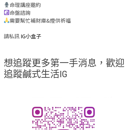
命理講座邀約
命盤諮詢
需要幫忙補財庫&煙供祈福
請私訊
IG小盒子
想追蹤更多第一手消息，歡迎
追蹤鹹式生活IG