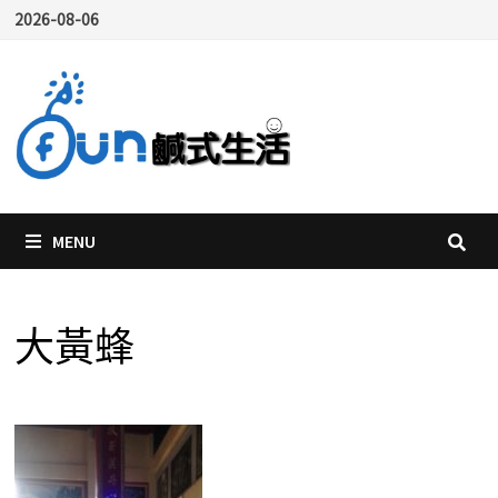
Skip
2026-08-06
to
content
MENU
大黃蜂