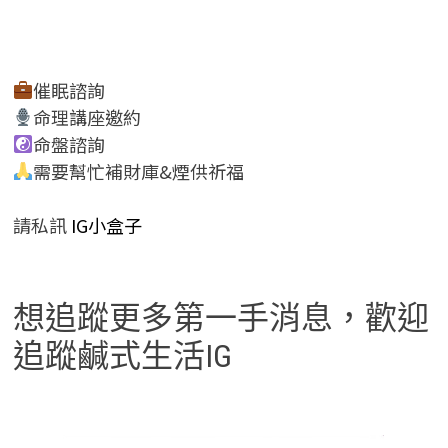
催眠諮詢
命理講座邀約
命盤諮詢
需要幫忙補財庫&煙供祈福
請私訊
IG小盒子
想追蹤更多第一手消息，歡迎
追蹤鹹式生活IG