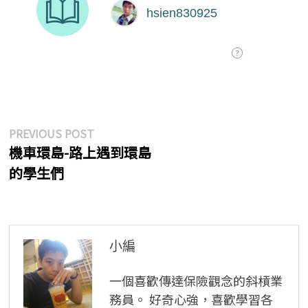
文
Previous
PREVIOUS POST
post:
機車環島-路上遇到環島
章
的學生們
導
覽
小編
一個喜歡傳達保險觀念的斜槓業
務員。 好奇心強，喜歡學習各