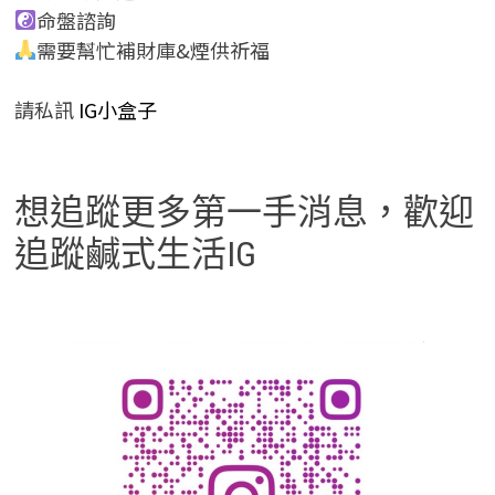
命盤諮詢
需要幫忙補財庫&煙供祈福
請私訊
IG小盒子
想追蹤更多第一手消息，歡迎
追蹤鹹式生活IG