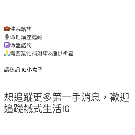
催眠諮詢
命理講座邀約
命盤諮詢
需要幫忙補財庫&煙供祈福
請私訊
IG小盒子
想追蹤更多第一手消息，歡迎
追蹤鹹式生活IG