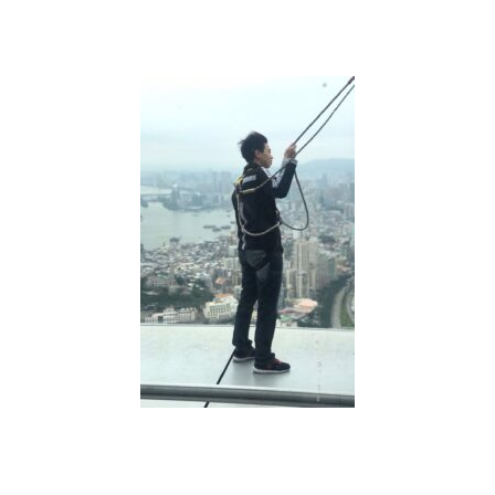
科
系?
做
什
麼
工
作?
才
不
會
被
AI
取
代?