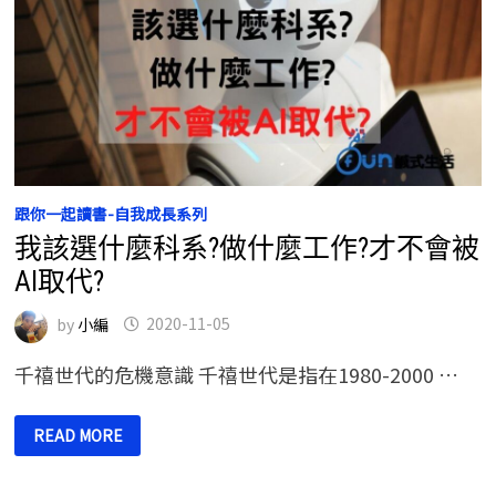
跟你一起讀書-自我成長系列
我該選什麼科系?做什麼工作?才不會被
AI取代?
by
小編
2020-11-05
千禧世代的危機意識 千禧世代是指在1980-2000 …
我
READ MORE
該
選
什
麼