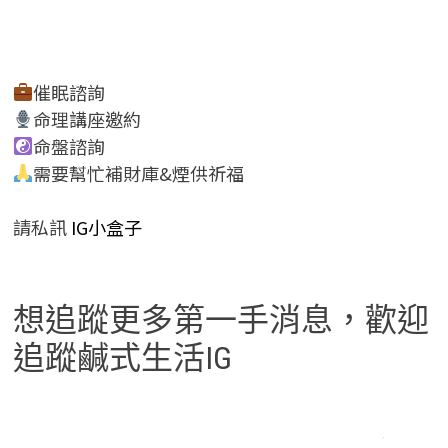
催眠諮詢
命理講座邀約
命盤諮詢
需要幫忙補財庫&煙供祈福
請私訊
IG小盒子
想追蹤更多第一手消息，歡迎
追蹤鹹式生活IG