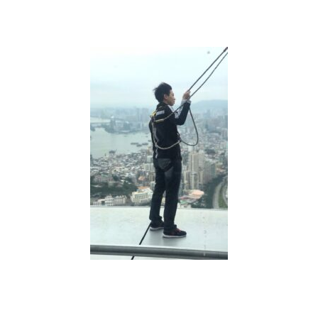
他
是
對
的
人
還
是
過
客？