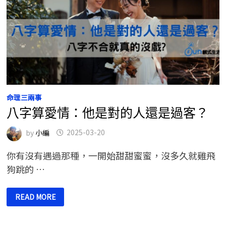
命理三兩事
八字算愛情：他是對的人還是過客？
by
小編
2025-03-20
你有沒有遇過那種，一開始甜甜蜜蜜，沒多久就雞飛
狗跳的 …
八
READ MORE
字
算
愛
情：