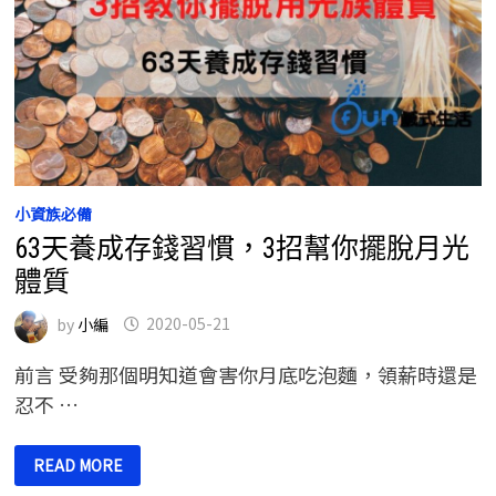
小資族必備
63天養成存錢習慣，3招幫你擺脫月光
體質
by
小編
2020-05-21
前言 受夠那個明知道會害你月底吃泡麵，領薪時還是
忍不 …
63
READ MORE
天
養