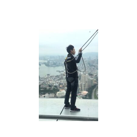
成
存
錢
習
慣，
3
招
幫
你
擺
脫
月
光
體
質