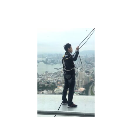
到
快
崩
潰？
用
八
字
幫
你
找
回
身
心
平
衡！