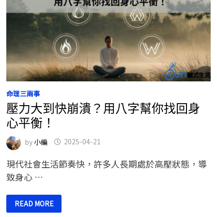
命理三兩事
壓力大到快崩潰？用八字幫你找回身
心平衡！
by
小編
2025-04-21
現代社會生活節奏快，許多人長期處於高壓狀態，導
致身心 …
壓
READ MORE
力
大