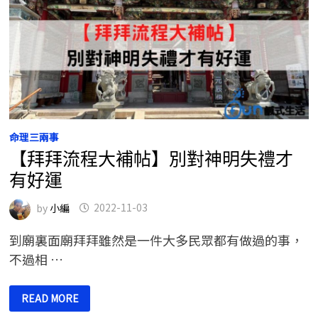
命理三兩事
【拜拜流程大補帖】別對神明失禮才
有好運
by
小編
2022-11-03
到廟裏面廟拜拜雖然是一件大多民眾都有做過的事，
不過相 …
【拜
READ MORE
拜
流