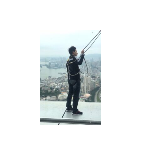
程
大
補
帖】
別
對
神
明
失
禮
才
有
好
運