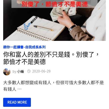
跟你一起讀書-自我成長系列
你和富人的差別不只是錢。別傻了，
節儉才不是美德
by
小編
2020-06-29
大多數人都想變成有錢人，但很可惜大多數人都不是
有錢人 …
你
READ MORE
和
富