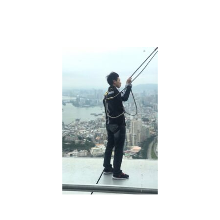
人
的
差
別
不
只
是
錢。
別
傻
了，
節
儉
才
不
是
美
德