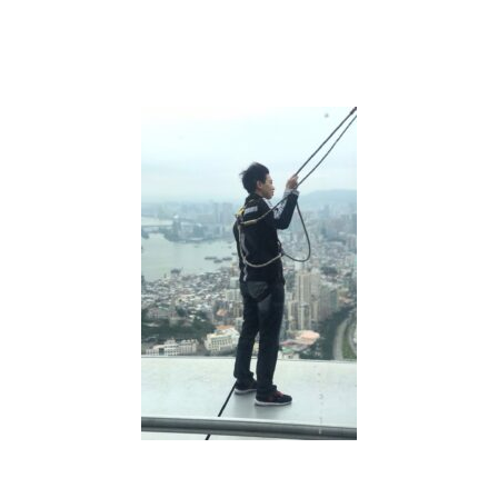
的
聯
盟
行
銷
實
戰
大
補
帖】
10
分
鐘
教
會
你
如
何
開
始
聯
盟
行
銷