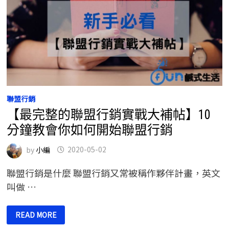
聯盟行銷
【最完整的聯盟行銷實戰大補帖】10
分鐘教會你如何開始聯盟行銷
by
小編
2020-05-02
聯盟行銷是什麼 聯盟行銷又常被稱作夥伴計畫，英文
叫做 …
【最
READ MORE
完
整