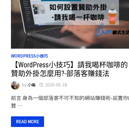
WORDPRESS小技巧
【WordPress小技巧】請我喝杯咖啡的
贊助外掛怎麼用?-部落客賺錢法
by
小編
2020-05-16
前言 身為一個部落客不可不知的網站賺錢術-設置你
贊 …
【WORDPRESS
READ MORE
小
技