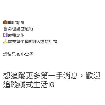
催眠諮詢
命理講座邀約
命盤諮詢
需要幫忙補財庫&煙供祈福
請私訊
IG小盒子
想追蹤更多第一手消息，歡迎
追蹤鹹式生活IG