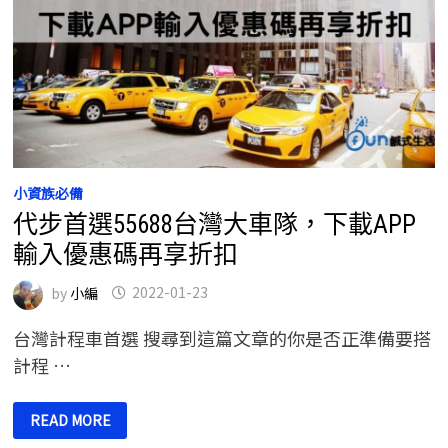
小資族必備
代步首選55688台灣大車隊，下載APP
輸入優惠碼再享折扣
by
小編
2022-01-23
台灣計程車首選 搜尋到這篇文章的你是否正準備要搭
計程 …
代
READ MORE
步
首