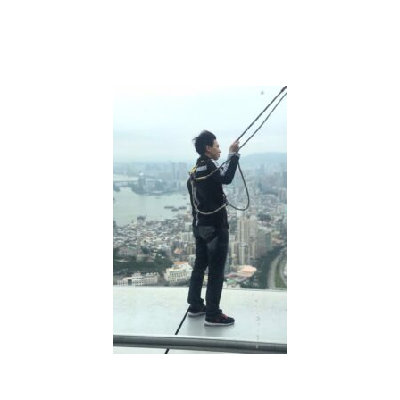
選
55688
台
灣
大
車
隊，
下
載
APP
輸
入
優
惠
碼
再
享
折
扣