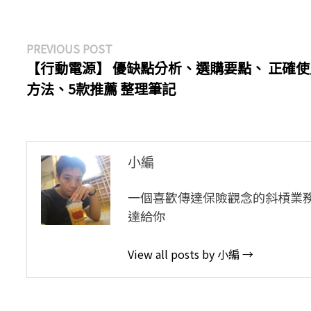
文
Previous
PREVIOUS POST
post:
【行動電源】 優缺點分析、選購要點、 正確使
章
方法、5款推薦 整理筆記
導
覽
小編
一個喜歡傳達保險觀念的斜槓業
達給你
View all posts by 小編 →