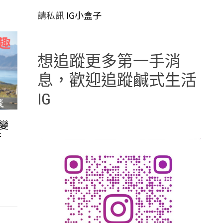
請私訊
IG小盒子
想追蹤更多第一手消
息，歡迎追蹤鹹式生活
IG
變
行