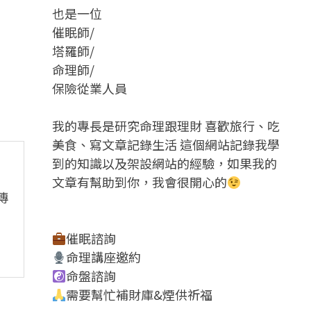
也是一位
催眠師/
塔羅師/
命理師/
保險從業人員
我的專長是研究命理跟理財 喜歡旅行、吃
美食、寫文章記錄生活 這個網站記錄我學
到的知識以及架設網站的經驗，如果我的
文章有幫助到你，我會很開心的
傳
催眠諮詢
命理講座邀約
命盤諮詢
需要幫忙補財庫&煙供祈福