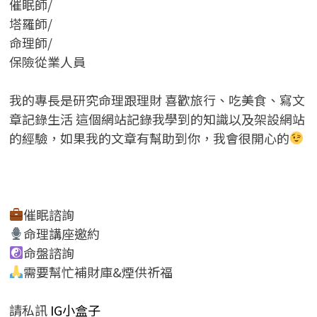
催眠師/
塔羅師/
命理師/
保險從業人員
我的專長是研究命理跟理財 喜歡旅行、吃美食、寫文
章記錄生活 這個網站記錄我學到的知識以及架設網站
的經驗，如果我的文章有幫助到你，我會很開心的
催眠諮詢
命理講座邀約
命盤諮詢
需要幫忙補財庫&煙供祈福
請私訊
IG小盒子