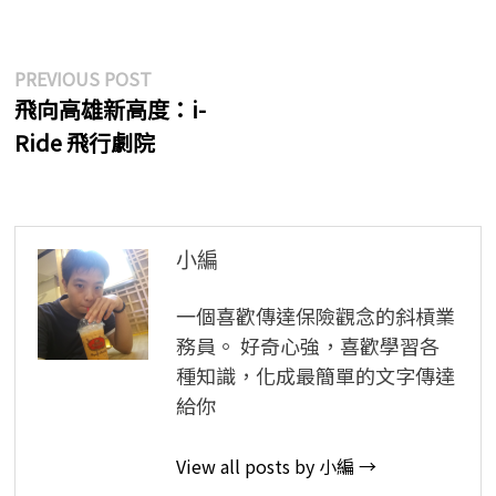
文
Previous
PREVIOUS POST
post:
飛向高雄新高度：i-
章
Ride 飛行劇院
導
覽
小編
一個喜歡傳達保險觀念的斜槓業
務員。 好奇心強，喜歡學習各
種知識，化成最簡單的文字傳達
給你
View all posts by 小編 →