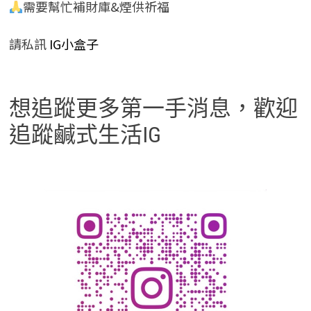
需要幫忙補財庫&煙供祈福
請私訊
IG小盒子
想追蹤更多第一手消息，歡迎
追蹤鹹式生活IG