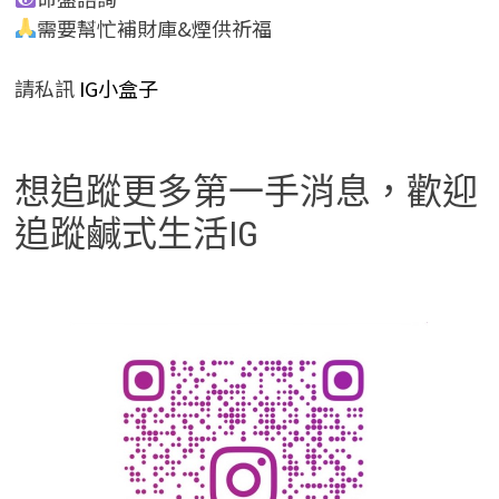
需要幫忙補財庫&煙供祈福
請私訊
IG小盒子
想追蹤更多第一手消息，歡迎
追蹤鹹式生活IG