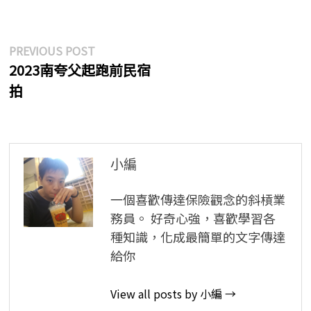
文
Previous
PREVIOUS POST
post:
2023南夸父起跑前民宿
章
拍
導
覽
小編
一個喜歡傳達保險觀念的斜槓業
務員。 好奇心強，喜歡學習各
種知識，化成最簡單的文字傳達
給你
View all posts by 小編 →