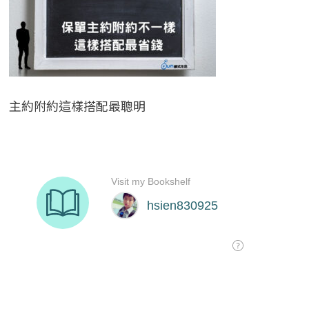
主約附約這樣搭配最聰明