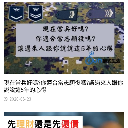
現在當兵好嗎?你適合當志願役嗎?讓過來人跟你
說說這5年的心得
2020-05-23