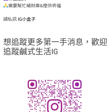
需要幫忙補財庫&煙供祈福
請私訊
IG小盒子
想追蹤更多第一手消息，歡迎
追蹤鹹式生活IG