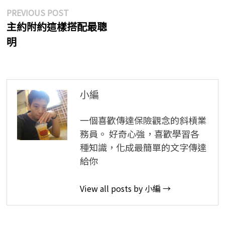
文
Previous
PREVIOUS POST
post:
主約附約這樣搭配最聰
章
明
導
覽
小編
一個喜歡傳達保險觀念的斜槓業
務員。 好奇心強，喜歡學習各
種知識，化成最簡單的文字傳達
給你
View all posts by 小編 →