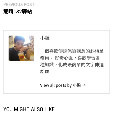
文
Previous
PREVIOUS POST
post:
龍崎182驛站
章
導
覽
小編
一個喜歡傳達保險觀念的斜槓業
務員。 好奇心強，喜歡學習各
種知識，化成最簡單的文字傳達
給你
View all posts by 小編 →
YOU MIGHT ALSO LIKE