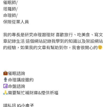
催眠師/
塔羅師/
命理師/
保險從業人員
我的專長是研究命理跟理財 喜歡旅行、吃美食、寫文
章記錄生活 這個網站記錄我學到的知識以及架設網站
的經驗，如果我的文章有幫助到你，我會很開心的
催眠諮詢
命理講座邀約
命盤諮詢
需要幫忙補財庫&煙供祈福
請私訊
IG小盒子