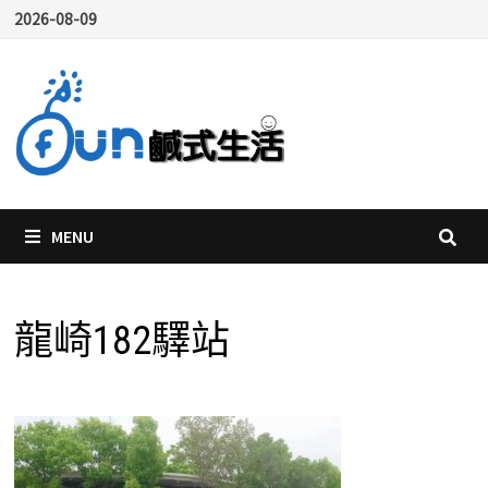
Skip
2026-08-09
to
content
MENU
龍崎182驛站