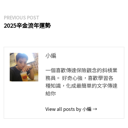
文
Previous
PREVIOUS POST
post:
2025辛金流年運勢
章
導
覽
小編
一個喜歡傳達保險觀念的斜槓業
務員。 好奇心強，喜歡學習各
種知識，化成最簡單的文字傳達
給你
View all posts by 小編 →