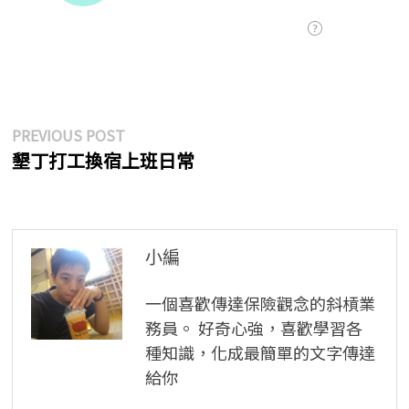
文
Previous
PREVIOUS POST
post:
墾丁打工換宿上班日常
章
導
覽
小編
一個喜歡傳達保險觀念的斜槓業
務員。 好奇心強，喜歡學習各
種知識，化成最簡單的文字傳達
給你