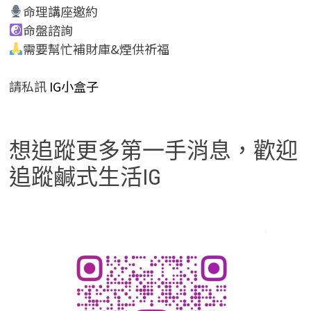
命理講座邀約
命盤諮詢
需要幫忙補財庫&煙供祈福
請私訊
IG小盒子
想追蹤更多第一手消息，歡迎
追蹤鹹式生活IG