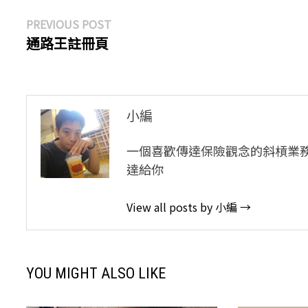
文
Previous
PREVIOUS POST
post:
通路王註冊頁
章
導
覽
小編
一個喜歡傳達保險觀念的斜槓業
達給你
View all posts by 小編 →
YOU MIGHT ALSO LIKE