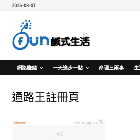
Skip
2026-08-07
to
content
網路賺錢
一天進步一點
命理三兩事
生
通路王註冊頁