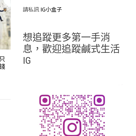
請私訊
IG小盒子
想追蹤更多第一手消
息，歡迎追蹤鹹式生活
IG
只
錢