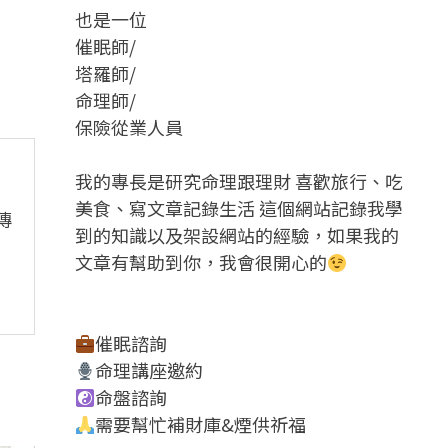
也是一位
催眠師/
塔羅師/
命理師/
保險從業人員
我的專長是研究命理跟理財 喜歡旅行、吃
美食、寫文章記錄生活 這個網站記錄我學
傳
到的知識以及架設網站的經驗，如果我的
文章有幫助到你，我會很開心的
催眠諮詢
命理講座邀約
命盤諮詢
需要幫忙補財庫&煙供祈福