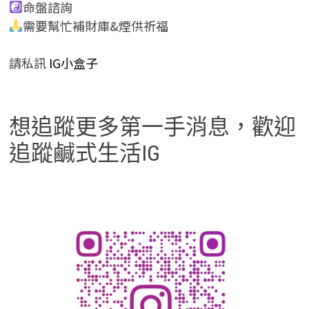
命盤諮詢
需要幫忙補財庫&煙供祈福
請私訊
IG小盒子
想追蹤更多第一手消息，歡迎
追蹤鹹式生活IG