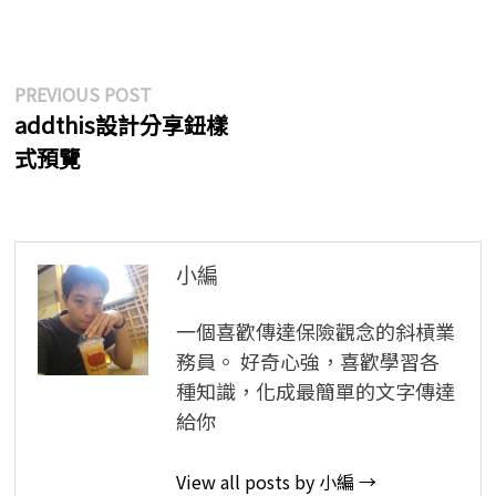
文
Previous
PREVIOUS POST
post:
addthis設計分享鈕樣
章
式預覽
導
覽
小編
一個喜歡傳達保險觀念的斜槓業
務員。 好奇心強，喜歡學習各
種知識，化成最簡單的文字傳達
給你
View all posts by 小編 →