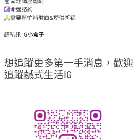
命理講座邀約
命盤諮詢
需要幫忙補財庫&煙供祈福
請私訊
IG小盒子
想追蹤更多第一手消息，歡迎
追蹤鹹式生活IG