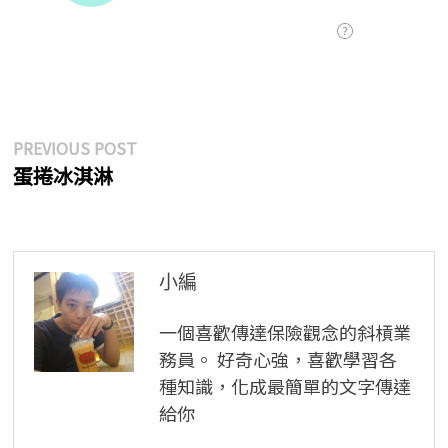
文
Previous
PREVIOUS POST
post:
蛋捲冰淇淋
章
導
覽
小編
一個喜歡傳達保險觀念的斜槓業
務員。 好奇心強，喜歡學習各
種知識，化成最簡單的文字傳達
給你