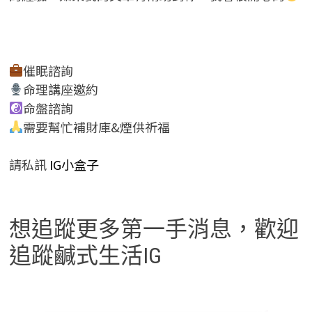
催眠諮詢
命理講座邀約
命盤諮詢
需要幫忙補財庫&煙供祈福
請私訊
IG小盒子
想追蹤更多第一手消息，歡迎
追蹤鹹式生活IG