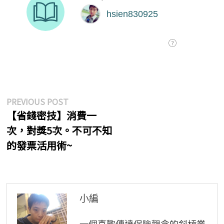
文
Previous
PREVIOUS POST
post:
【省錢密技】消費一
章
次，對獎5次。不可不知
導
的發票活用術~
覽
小編
一個喜歡傳達保險觀念的斜槓業