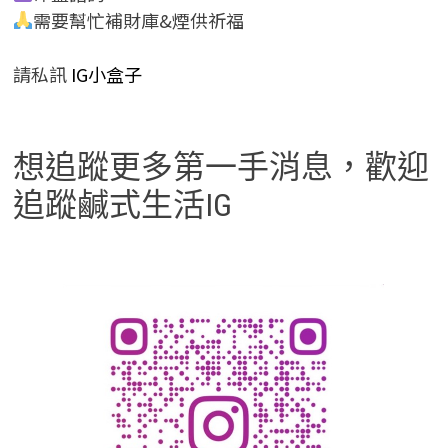
需要幫忙補財庫&煙供祈福
請私訊
IG小盒子
想追蹤更多第一手消息，歡迎
追蹤鹹式生活IG