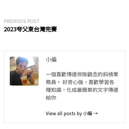
文
Previous
PREVIOUS POST
post:
2023夸父東台灣完賽
章
導
覽
小編
一個喜歡傳達保險觀念的斜槓業
務員。 好奇心強，喜歡學習各
種知識，化成最簡單的文字傳達
給你
View all posts by 小編 →