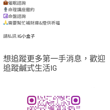
催眠諮詢
命理講座邀約
命盤諮詢
需要幫忙補財庫&煙供祈福
請私訊
IG小盒子
想追蹤更多第一手消息，歡迎
追蹤鹹式生活IG