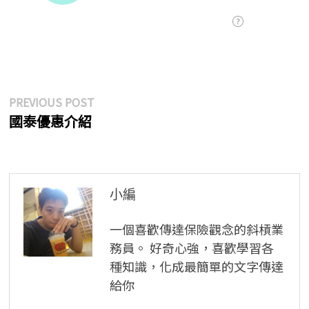
文
Previous
PREVIOUS POST
post:
國泰優惠介紹
章
導
覽
小編
一個喜歡傳達保險觀念的斜槓業
務員。 好奇心強，喜歡學習各
種知識，化成最簡單的文字傳達
給你