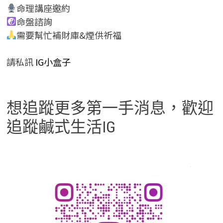
命理講座邀約
命盤諮詢
需要幫忙補財庫&煙供祈福
請私訊
IG小盒子
想追蹤更多第一手消息，歡迎
追蹤鹹式生活IG