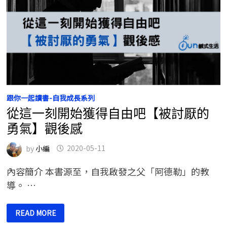
跟你一起讀書-自我成長系列
從這一刻開始獲得自由吧【被討厭的
勇氣】觀後感
by
小編
2020-05-11
內容簡介 本書源至，自我啟發之父「阿德勒」的教
導。 …
從
READ MORE
這
一