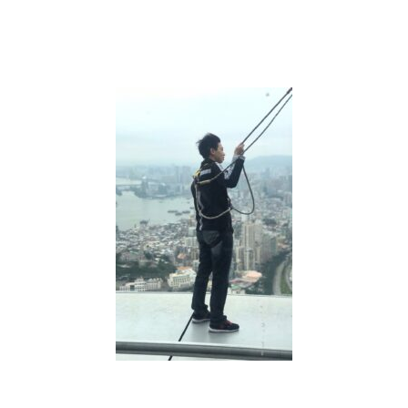
刻
開
始
獲
得
自
由
吧
【被
討
厭
的
勇
氣】
觀
後
感