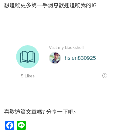
想追蹤更多第一手消息歡迎追蹤我的IG
喜歡這篇文章嗎? 分享一下吧~
F
L
a
i