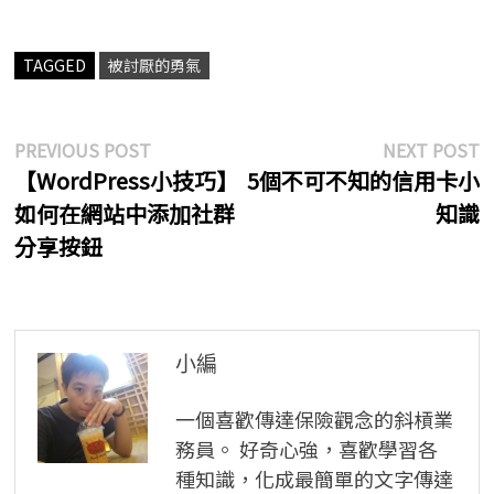
c
n
e
e
TAGGED
被討厭的勇氣
b
o
文
Previous
N
PREVIOUS POST
NEXT POST
o
post:
p
【WordPress小技巧】
5個不可不知的信用卡小
章
k
如何在網站中添加社群
知識
導
分享按鈕
覽
小編
一個喜歡傳達保險觀念的斜槓業
務員。 好奇心強，喜歡學習各
種知識，化成最簡單的文字傳達