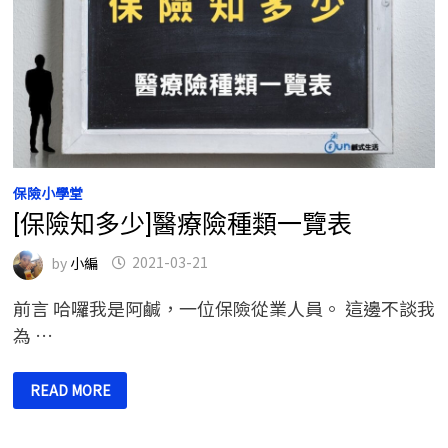
保險小學堂
[保險知多少]醫療險種類一覽表
by
小編
2021-03-21
前言 哈囉我是阿鹹，一位保險從業人員。 這邊不談我
為 …
[保
READ MORE
險
知
多
少]