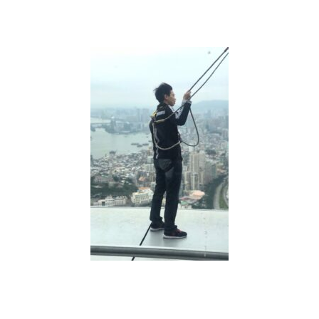
醫
療
險
種
類
一
覽
表