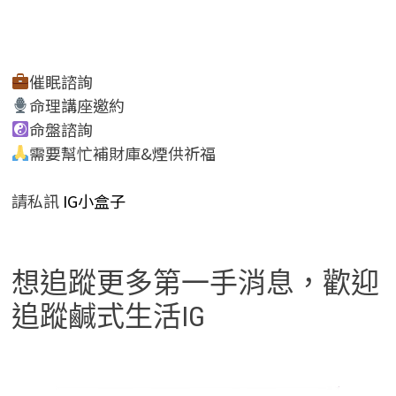
催眠諮詢
命理講座邀約
命盤諮詢
需要幫忙補財庫&煙供祈福
請私訊
IG小盒子
想追蹤更多第一手消息，歡迎
追蹤鹹式生活IG