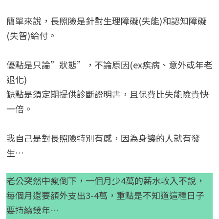
簡單來說，長照險是針對生理障礙(失能)和認知障礙
(失智)給付。
優點是只論”狀態”，不論原因(ex疾病、意外或年老
退化)
缺點是須定期提供診斷證明書，且保費比失能險貴快
一倍。
我自己是對長照險特別有感，因為身邊的人就有發
生…
老公突然中瘋倒下，一個月少4萬的薪水收入不說，
每個月還要額外支出3-4萬，重點是不知道這種日子
要持續幾年…