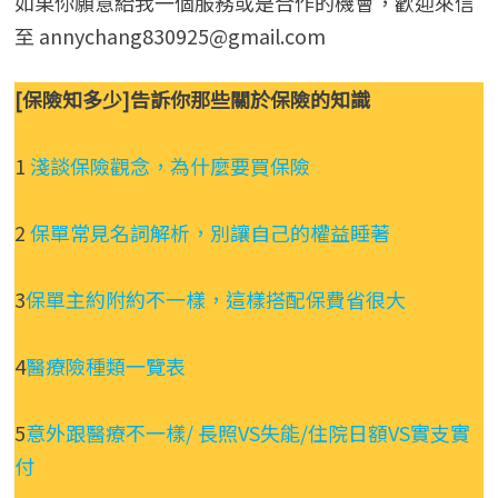
如果你願意給我一個服務或是合作的機會，歡迎來信
至 annychang830925@gmail.com
[保險知多少]告訴你那些關於保險的知識
1
淺談保險觀念，為什麼要買保險
2
保單常見名詞解析，別讓自己的權益睡著
3
保單主約附約不一樣，這樣搭配保費省很大
4
醫療險種類一覽表
5
意外跟醫療不一樣/ 長照VS失能/住院日額VS實支實
付