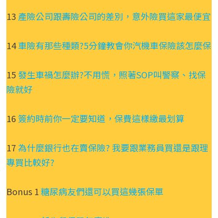
13
產險公司跟壽險公司的差別，意外險買這家最便宜
14
車險有那些種類?5分鐘教會你汽機車保險該怎麼保
15
發生車禍怎麼辦?不用慌，照著SOP叫警察、找保
險就好
16
簽約時前你一定要知道，保費這樣繳最划算
17
為什麼銀行也在賣保險? 我要跟業務員買還是跟理
專買比較好?
Bonus 1
糖尿病友們還可以買這幾張保單