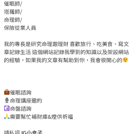
催眠師/
塔羅師/
命理師/
保險從業人員
我的專長是研究命理跟理財 喜歡旅行、吃美食、寫文
章記錄生活 這個網站記錄我學到的知識以及架設網站
的經驗，如果我的文章有幫助到你，我會很開心的
催眠諮詢
命理講座邀約
命盤諮詢
需要幫忙補財庫&煙供祈福
請私訊
IG小盒子