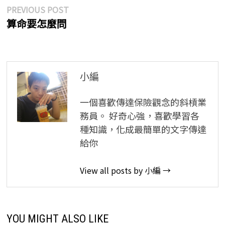
文
Previous
PREVIOUS POST
post:
算命要怎麼問
章
導
覽
小編
一個喜歡傳達保險觀念的斜槓業
務員。 好奇心強，喜歡學習各
種知識，化成最簡單的文字傳達
給你
View all posts by 小編 →
YOU MIGHT ALSO LIKE