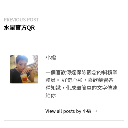
文
Previous
PREVIOUS POST
post:
水星官方QR
章
導
覽
小編
一個喜歡傳達保險觀念的斜槓業
務員。 好奇心強，喜歡學習各
種知識，化成最簡單的文字傳達
給你
View all posts by 小編 →