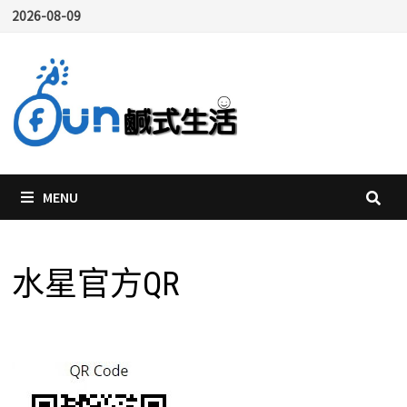
Skip
2026-08-09
to
content
MENU
水星官方QR