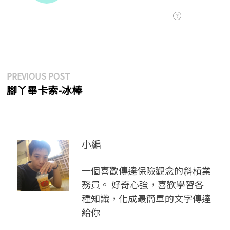
文
Previous
PREVIOUS POST
post:
腳丫畢卡索-冰棒
章
導
覽
小編
一個喜歡傳達保險觀念的斜槓業
務員。 好奇心強，喜歡學習各
種知識，化成最簡單的文字傳達
給你