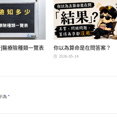
少]醫療險種類一覽表
你以為算命是在問答案？
2026-05-14
示為
*