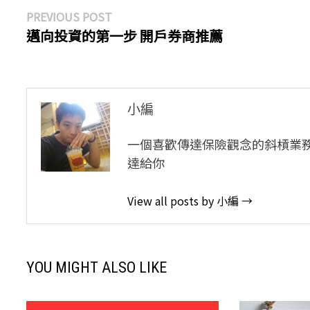
文
Previous
PREVIOUS POST
post:
邁向投資的第一步 開戶券商推薦
章
導
覽
小編
一個喜歡傳達保險觀念的斜槓業
達給你
View all posts by 小編 →
YOU MIGHT ALSO LIKE