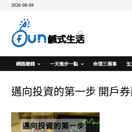
Skip
2026-08-09
to
content
網路賺錢
一天進步一點
命理三兩事
生
邁向投資的第一步 開戶券