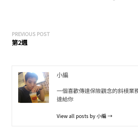
文
Previous
PREVIOUS POST
post:
第2週
章
導
覽
小編
一個喜歡傳達保險觀念的斜槓業
達給你
View all posts by 小編 →