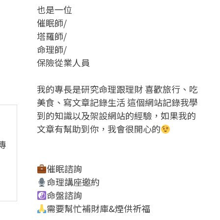
也是一位
催眠師/
塔羅師/
命理師/
保險從業人員
我的專長是研究命理跟理財 喜歡旅行、吃
美食、寫文章記錄生活 這個網站記錄我學
到的知識以及架設網站的經驗，如果我的
文章有幫助到你，我會很開心的
傳
催眠諮詢
命理講座邀約
命盤諮詢
需要幫忙補財庫&煙供祈福