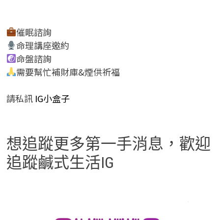
催眠諮詢
命理講座邀約
命盤諮詢
需要幫忙補財庫&煙供祈福
請私訊
IG小盒子
想追蹤更多第一手消息，歡迎
追蹤鹹式生活IG