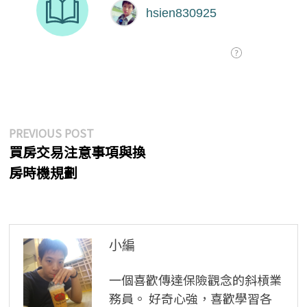
文
Previous
PREVIOUS POST
post:
買房交易注意事項與換
章
房時機規劃
導
覽
小編
一個喜歡傳達保險觀念的斜槓業
務員。 好奇心強，喜歡學習各