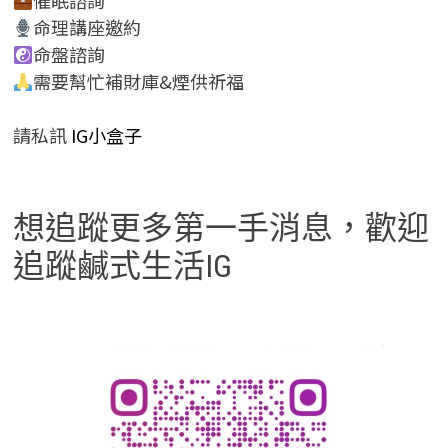
催眠諮詢
命理講座邀約
命盤諮詢
需要幫忙補財庫&煙供祈福
請私訊
IG小盒子
想追蹤更多第一手消息，歡迎
追蹤鹹式生活IG