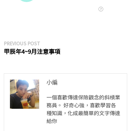
文
Previous
PREVIOUS POST
post:
甲辰年4~9月注意事項
章
導
覽
小編
一個喜歡傳達保險觀念的斜槓業
務員。 好奇心強，喜歡學習各
種知識，化成最簡單的文字傳達
給你