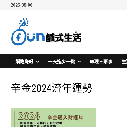
Skip
2026-08-06
to
content
網路賺錢
一天進步一點
命理三兩事
生
辛金2024流年運勢