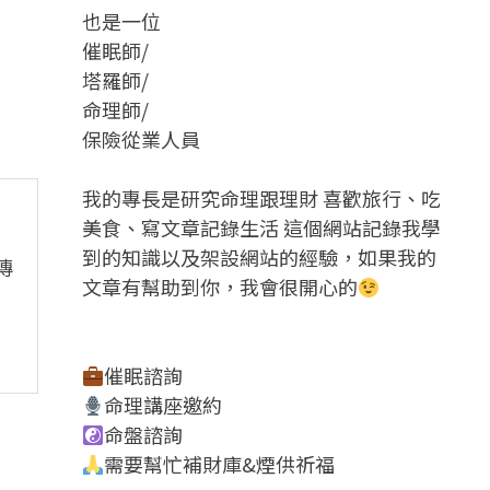
也是一位
催眠師/
塔羅師/
命理師/
保險從業人員
我的專長是研究命理跟理財 喜歡旅行、吃
美食、寫文章記錄生活 這個網站記錄我學
到的知識以及架設網站的經驗，如果我的
傳
文章有幫助到你，我會很開心的
催眠諮詢
命理講座邀約
命盤諮詢
需要幫忙補財庫&煙供祈福