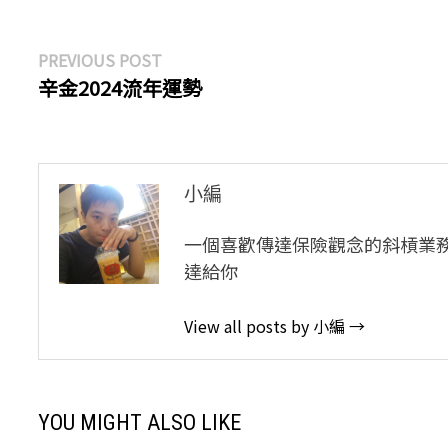
文
Previous
PREVIOUS POST
post:
辛金2024流年運勢
章
導
覽
小編
一個喜歡傳達保險觀念的斜槓業
達給你
View all posts by 小編 →
YOU MIGHT ALSO LIKE