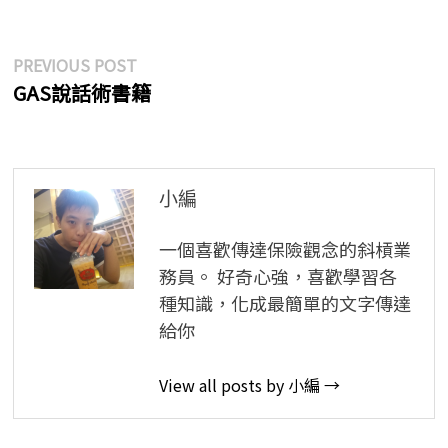
文
Previous
PREVIOUS POST
post:
GAS說話術書籍
章
導
覽
小編
一個喜歡傳達保險觀念的斜槓業
務員。 好奇心強，喜歡學習各
種知識，化成最簡單的文字傳達
給你
View all posts by 小編 →