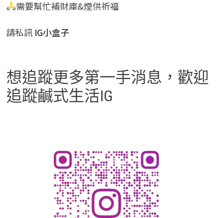
需要幫忙補財庫&煙供祈福
請私訊
IG小盒子
想追蹤更多第一手消息，歡迎
追蹤鹹式生活IG