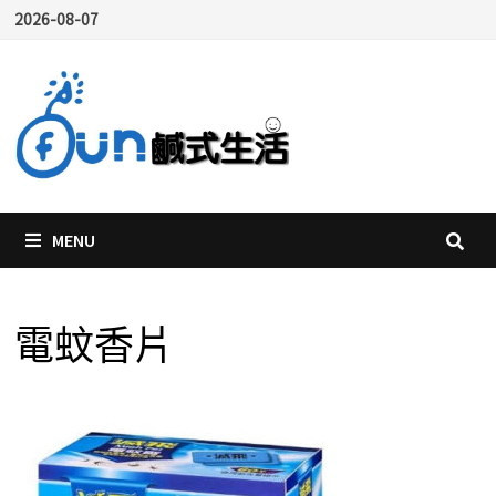
Skip
2026-08-07
to
content
MENU
電蚊香片