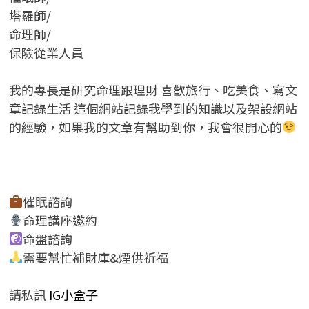
塔羅師/
命理師/
保險從業人員
我的專長是研究命理跟理財 喜歡旅行、吃美食、寫文
章記錄生活 這個網站記錄我學到的知識以及架設網站
的經驗，如果我的文章有幫助到你，我會很開心的
催眠諮詢
命理講座邀約
命盤諮詢
需要幫忙補財庫&煙供祈福
請私訊
IG小盒子