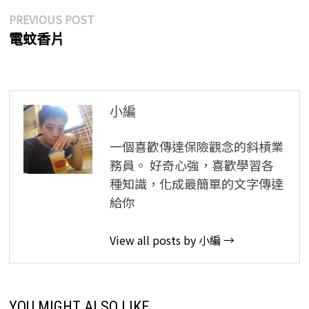
文
Previous
PREVIOUS POST
post:
電蚊香片
章
導
覽
小編
一個喜歡傳達保險觀念的斜槓業
務員。 好奇心強，喜歡學習各
種知識，化成最簡單的文字傳達
給你
View all posts by 小編 →
YOU MIGHT ALSO LIKE