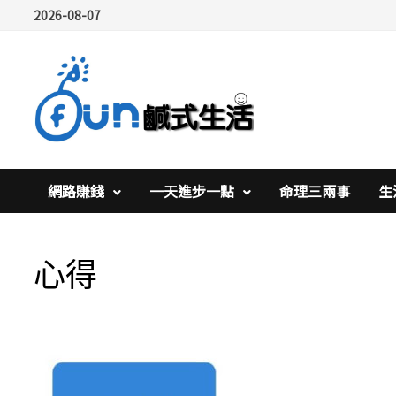
Skip
2026-08-07
to
content
網路賺錢
一天進步一點
命理三兩事
生
心得