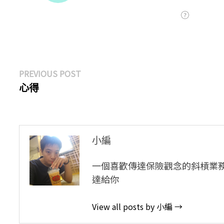
文
Previous
PREVIOUS POST
post:
心得
章
導
覽
小編
一個喜歡傳達保險觀念的斜槓業
達給你
View all posts by 小編 →