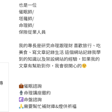
也是一位
催眠師/
塔羅師/
命理師/
保險從業人員
我的專長是研究命理跟理財 喜歡旅行、吃
美食、寫文章記錄生活 這個網站記錄我學
到的知識以及架設網站的經驗，如果我的
文章有幫助到你，我會很開心的
傳
催眠諮詢
命理講座邀約
命盤諮詢
需要幫忙補財庫&煙供祈福