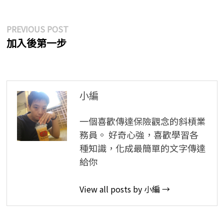
文
Previous
PREVIOUS POST
post:
加入後第一步
章
導
覽
小編
一個喜歡傳達保險觀念的斜槓業
務員。 好奇心強，喜歡學習各
種知識，化成最簡單的文字傳達
給你
View all posts by 小編 →