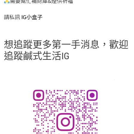
需要幫忙補財庫&煙供祈福
請私訊
IG小盒子
想追蹤更多第一手消息，歡迎
追蹤鹹式生活IG