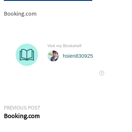
Booking.com
文
Previous
PREVIOUS POST
post:
Booking.com
章
導