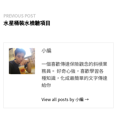
文
Previous
PREVIOUS POST
post:
水星桶裝水檢驗項目
章
導
覽
小編
一個喜歡傳達保險觀念的斜槓業
務員。 好奇心強，喜歡學習各
種知識，化成最簡單的文字傳達
給你
View all posts by 小編 →