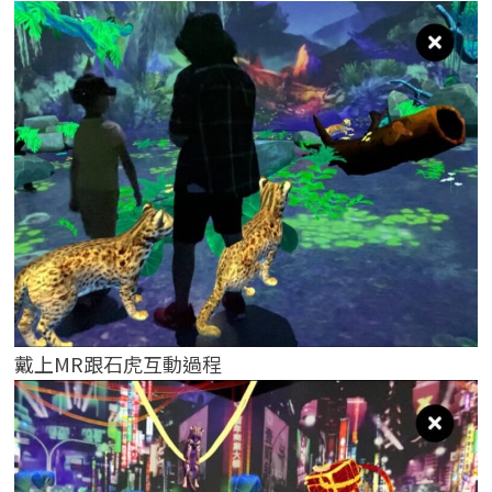
戴上MR跟石虎互動過程