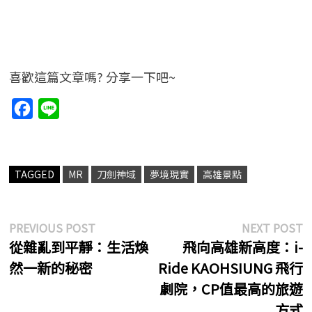
喜歡這篇文章嗎? 分享一下吧~
F
L
a
i
c
n
e
e
TAGGED
MR
刀劍神域
夢境現實
高雄景點
b
o
文
Previous
N
PREVIOUS POST
NEXT POST
o
post:
p
從雜亂到平靜：生活煥
飛向高雄新高度：i-
章
k
然一新的秘密
Ride KAOHSIUNG 飛行
導
劇院，CP值最高的旅遊
覽
方式