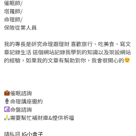
催眠師/
塔羅師/
命理師/
保險從業人員
我的專長是研究命理跟理財 喜歡旅行、吃美食、寫文
章記錄生活 這個網站記錄我學到的知識以及架設網站
的經驗，如果我的文章有幫助到你，我會很開心的
催眠諮詢
命理講座邀約
命盤諮詢
需要幫忙補財庫&煙供祈福
請私訊
IG小盒子