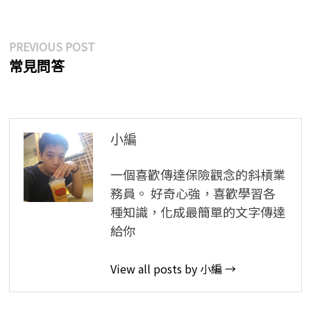
文
Previous
PREVIOUS POST
post:
常見問答
章
導
覽
小編
一個喜歡傳達保險觀念的斜槓業
務員。 好奇心強，喜歡學習各
種知識，化成最簡單的文字傳達
給你
View all posts by 小編 →