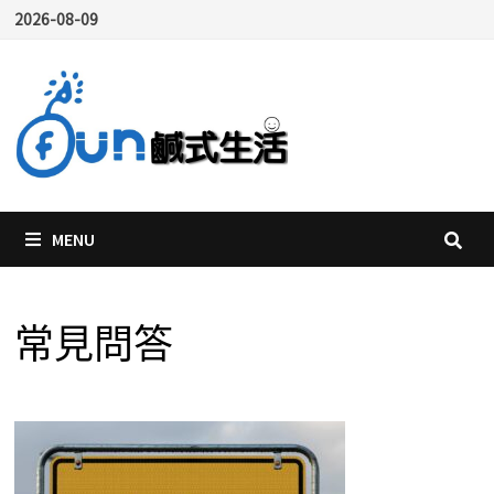
Skip
2026-08-09
to
content
MENU
常見問答