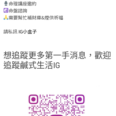
命理講座邀約
命盤諮詢
需要幫忙補財庫&煙供祈福
請私訊
IG小盒子
想追蹤更多第一手消息，歡迎
追蹤鹹式生活IG