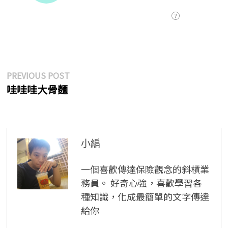
文
Previous
PREVIOUS POST
post:
哇哇哇大骨麵
章
導
覽
小編
一個喜歡傳達保險觀念的斜槓業
務員。 好奇心強，喜歡學習各
種知識，化成最簡單的文字傳達
給你